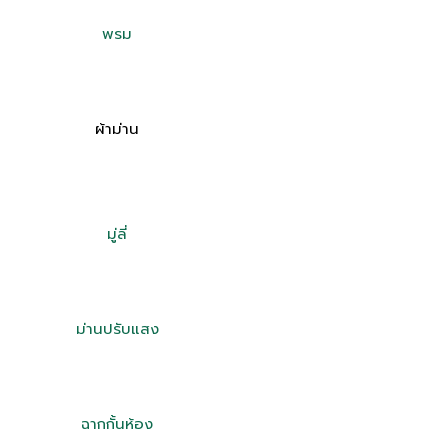
พรม
ผ้าม่าน
มู่ลี่
ม่านปรับแสง
ฉากกั้นห้อง