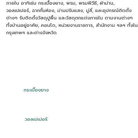
ภายใน อาทิเช่น กระเบื้องยาง, พรม, พรมพีวีซี, ผ้าม่าน,
วอลเปเปอร์, ฉากกั้นห้อง, ม่านปรับแสง, มู่ลี่, และอุปกรณ์ติดตั้ง
ต่างๆ รับติดตั้งวัสดุปูพื้น และวัสดุตกแต่งภายใน ตามงานต่างๆ
ทั้งบ้านอยู่อาศัย, คอนโด, หน่วยงานราชการ, สำนักงาน ฯลฯ ทั้งใน
กรุงเทพฯ และต่างจังหวัด
กระเบื้องยาง
วอลเปเปอร์