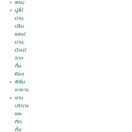
พรม
มู่ลี่/
ม่าน
ปรับ
แสง/
ม่าน
ม้วน/
ฉาก
กั้น
ห้อง
ฟิล์ม
อาคาร
งาน
บริการ
และ
ติด
ตั้ง