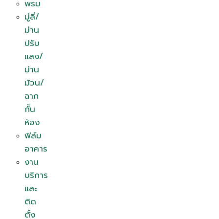
พรม
มู่ลี่/
ม่าน
ปรับ
แสง/
ม่าน
ม้วน/
ฉาก
กั้น
ห้อง
ฟิล์ม
อาคาร
งาน
บริการ
และ
ติด
ตั้ง